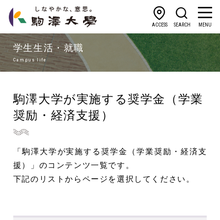
ACCESS
SEARCH
MENU
学生生活・就職
Campus life
駒澤大学が実施する奨学金（学業
奨励・経済支援）
「駒澤大学が実施する奨学金（学業奨励・経済支
援）」のコンテンツ一覧です。
下記のリストからページを選択してください。