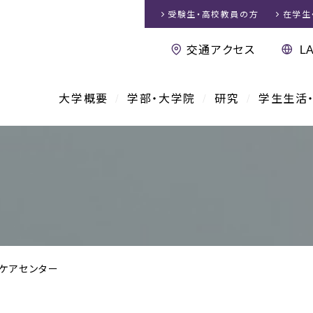
受験生・高校教員
の方
在学生
交通アクセス
大学概要
学部・大学院
研究
学生生活
・ケアセンター