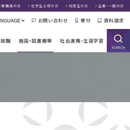
・教職員
の方
在学生父母
の方
同窓生
の方
企業・一般
の方
お問い合わせ
寄付
資料請求
・就職
施設・図書館等
社会連携・生涯学習
SEARCH