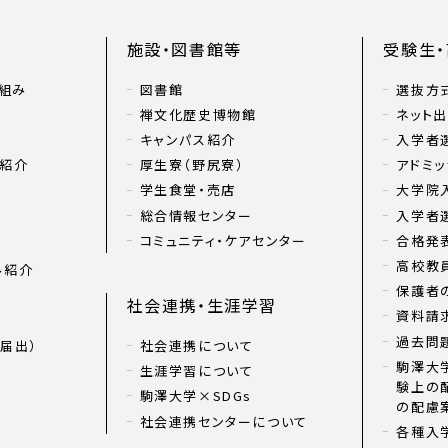
施設・図書館等
受験生
組み
図書館
選抜方
禅文化歴史博物館
ネット
キャンパス紹介
入学者
リ紹介
厚生寮（野尻寮）
アドミッ
学生食堂・売店
大学院
総合情報センター
入学者
コミュニティ・ケアセンター
合格発
高校教
ル紹介
保護者
社会連携・生涯学習
資料請
過去問
届出）
社会連携について
駒澤大学
生涯学習について
験上の
駒澤大学×SDGs
の配慮
社会連携センターについて
各種入