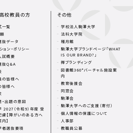
・高校教員の方
その他
式一覧
学校法人駒澤大学
出願
法科大学院
選抜データ
種月館
ション・ポリシー
駒澤大学ブランドページ「WHAT
IS OUR BRAND?」
入試概要
禅ブランディング
選抜Q&A
図書館360°バーチャル施設案
表
内
員の皆様へ
教育後援会
の皆様へ
同窓会
求
駒澤会
題・出題の意図
駒澤大学へのご支援（寄付）
 2027（令和9）年度 受
個人情報の保護について
配慮【障がいのある方へ
案内】
人事部
学者選抜要項
教職員公募