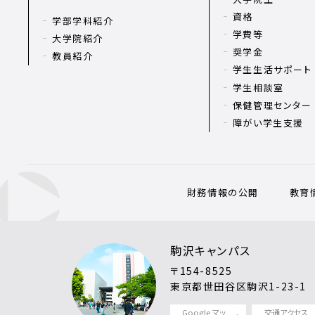
資格
学部学科紹介
学費等
大学院紹介
奨学金
教員紹介
学生生活サポート
学生相談室
保健管理センター
障がい学生支援
財務情報の公開
教育
駒沢キャンパス
〒154-8525
東京都世田谷区駒沢1-23-1
Google マッ
交通アクセス