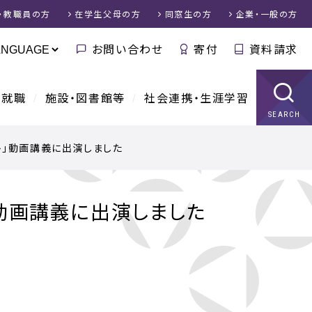
・教職員
の方
在学生父母
の方
同窓生
の方
企業・一般
の方
お問い合わせ
寄付
資料請求
・就職
施設・図書館等
社会連携・生涯学習
SEARCH
ト」動画講義に出演しました
動画講義に出演しました